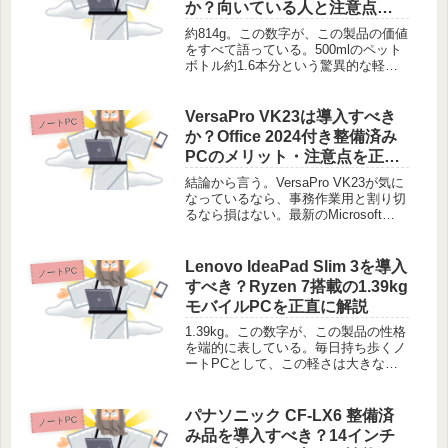
か？向いている人と注意点を
正直に解説
約814g。この数字が、この製品の価値
をすべて語っている。500mlのペット
ボトル約1.6本分という驚異的な軽さ
だ。カバンに入れていることを忘れる
ほどの携帯性は、移動が多い人の救い
になる。NEC VersaPro VKT16G-9
VersaPro VK23は導入すべき
ノートPC
は、軽さと...
か？Office 2024付き整備済み
PCのメリット・注意点を正直
に解説
結論から言う。VersaPro VK23が気に
なっているなら、事務作業用と割り切
るなら損はない。最新のMicrosoft
Office 2024が最初から入っている点
は、大きな利点だ。ただし、設計の古
さに起因するトレードオフも確実に存
Lenovo IdeaPad Slim 3を導入
ノートPC
在する...
すべき？Ryzen 7搭載の1.39kg
モバイルPCを正直に解説
1.39kg。この数字が、この製品の性格
を端的に表している。毎日持ち歩くノ
ートPCとして、この軽さは大きな武
器になる。特に、高性能なRyzen 7
8840HSを搭載している点が興味深
い。パワーと携帯性のバランスを求め
パナソニック CF-LX6 整備済
ノートPC
る人に、適した一台と言...
み品を導入すべき？14インチ