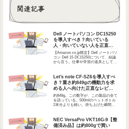
関連記事
Dell ノートパソコン DC15250
ノートPC
を導入すべき？向いている
人・向いていない人を正直に
解説
【Amazon.co.jp限定】Dell ノートパソ
コン Dell 15 DC15250について、結論
から言う。仕事や学習の道具として、
実用性を最優先するなら買って損はな
い。ただし、これ一台ですべてをこな
そうと考えているなら、少し待ってほ
Let’s note CF-SZ6を導入すべ
ノートPC
し...
き？重さ約849gの機動力を求
める人へ向けた正直なレビュ
ー
約849g。この数字が、この製品の全て
を語っている。500mlのペットボトル
2本分よりも軽い。持ち上げた瞬間
に、その異常な軽さに驚くだろう。
Let's note CF-SZ6は、移動の多いビジ
ネスパーソンのための道具だ。カバン
NEC VersaPro VKT16G-9【整
ノートPC
に忍ばせても、...
備済み品】は約800gで買い