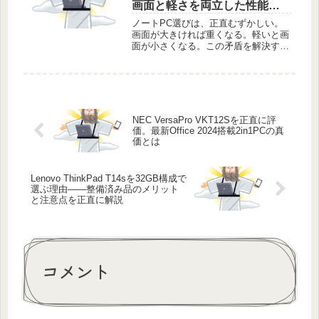
画面と軽さを両立した性能を
正直に語る
ノートPC選びは、正直むずかしい。
画面が大きければ重くなる。軽いと画
面が小さくなる。この矛盾を解決する
道具は、意外と少ない。【整備済み
品】パナソニック Let's note CF-LX6
は、その難題への回答だ。14インチの
広い画面。それでい...
NEC VersaPro VKT12Sを正直に評
価。最新Office 2024搭載2in1PCの真
価とは
Lenovo ThinkPad T14sを32GB構成で
選ぶ理由——整備済み品のメリット
と注意点を正直に解説
コメント