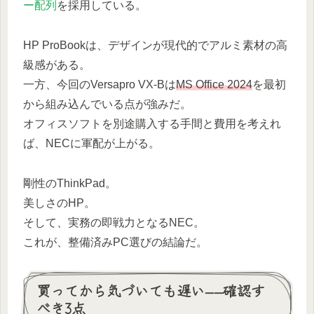
ー配列
を採用している。
HP ProBookは、デザインが現代的でアルミ素材の高
級感がある。
一方、今回のVersapro VX-Bは
MS Office 2024
を最初
から組み込んでいる点が強みだ。
オフィスソフトを別途購入する手間と費用を考えれ
ば、NECに軍配が上がる。
剛性のThinkPad。
美しさのHP。
そして、実務の即戦力となるNEC。
これが、整備済みPC選びの結論だ。
買ってから気づいても遅い——確認す
べき3点