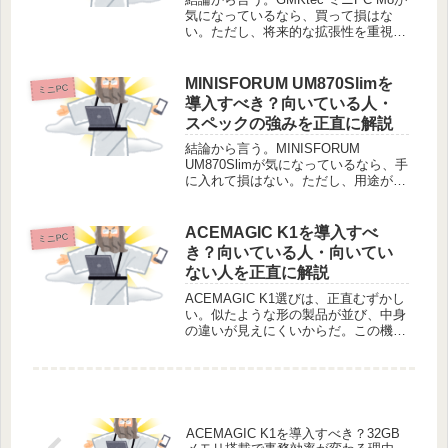
気になっているなら、買って損はな
い。ただし、将来的な拡張性を重視す
る人に限る。デスクを広く使いたい。
けれど、重い作業もこなしたい。そん
な贅沢な悩みを、この小さな箱が解決
MINISFORUM UM870Slimを
ミニPC
する。最大4.5GHzで動く...
導入すべき？向いている人・
スペックの強みを正直に解説
結論から言う。MINISFORUM
UM870Slimが気になっているなら、手
に入れて損はない。ただし、用途が明
確であることが条件だ。この小さな筐
体に、本格的な処理能力が凝縮されて
いる。動画編集や多重タスクを、デス
ACEMAGIC K1を導入すべ
ミニPC
クの隅で静かにこなしたい人...
き？向いている人・向いてい
ない人を正直に解説
ACEMAGIC K1選びは、正直むずかし
い。似たような形の製品が並び、中身
の違いが見えにくいからだ。この機体
は、単なる速さより「止まらないこ
と」に重きを置いている。仕事でPC
が固まるストレスから解放されたい人
には、有力な選択肢だ。一方で、...
ACEMAGIC K1を導入すべき？32GB