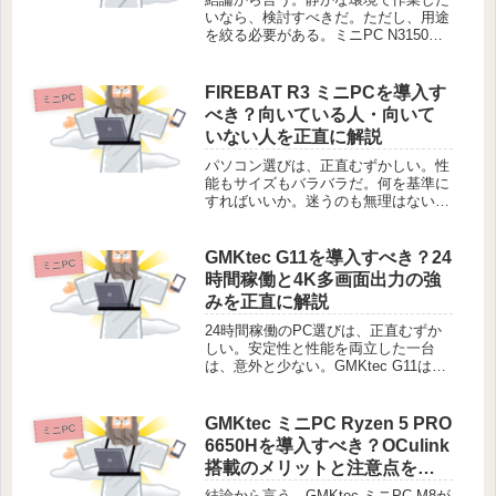
いなら、検討すべきだ。ただし、用途
を絞る必要がある。ミニPC N3150
は、パワーより静音性を重視してい
る。ウェブ閲覧や文書作成なら、十分
な性能を持つ。デスクを広く使いたい
FIREBAT R3 ミニPCを導入す
ミニPC
人には、最適な選択肢だ。実際の使
べき？向いている人・向いて
用...
いない人を正直に解説
パソコン選びは、正直むずかしい。性
能もサイズもバラバラだ。何を基準に
すればいいか。迷うのも無理はない。
FIREBAT R3は、事務作業に特化した
一台だ。無駄を削ぎ落としている。そ
の分、用途が明確だ。デスクを広く使
GMKtec G11を導入すべき？24
ミニPC
いたい人。古いPCから乗り換...
時間稼働と4K多画面出力の強
みを正直に解説
24時間稼働のPC選びは、正直むずか
しい。安定性と性能を両立した一台
は、意外と少ない。GMKtec G11は、
その悩みに一つの答えを出す。産業用
チップを採用し、信頼性に全振りして
いる。自宅サーバーや業務用途で、真
GMKtec ミニPC Ryzen 5 PRO
ミニPC
価を発揮するはずだ。スペック...
6650Hを導入すべき？OCulink
搭載のメリットと注意点を正
直に解説
結論から言う。GMKtec ミニPC M8が