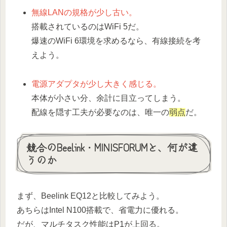
無線LANの規格が少し古い。
搭載されているのはWiFi 5だ。
爆速のWiFi 6環境を求めるなら、有線接続を考
えよう。
電源アダプタが少し大きく感じる。
本体が小さい分、余計に目立ってしまう。
配線を隠す工夫が必要なのは、唯一の
弱点
だ。
競合のBeelink・MINISFORUMと、何が違
うのか
まず、Beelink EQ12と比較してみよう。
あちらはIntel N100搭載で、省電力に優れる。
だが、マルチタスク性能はP1が上回る。