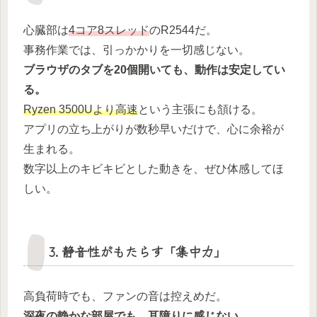
心臓部は
4コア8スレッド
のR2544だ。
事務作業では、引っかかりを一切感じない。
ブラウザのタブを20個開いても、動作は安定してい
る。
Ryzen 3500Uより高速
という主張にも頷ける。
アプリの立ち上がりが数秒早いだけで、心に余裕が
生まれる。
数字以上のキビキビとした動きを、ぜひ体感してほ
しい。
3. 静音性がもたらす「集中力」
高負荷時でも、ファンの音は控えめだ。
深夜の静かな部屋でも、耳障りに感じない。