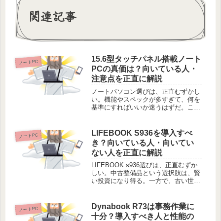
関連記事
15.6型タッチパネル搭載ノート
ノートPC
PCの真価は？向いている人・
注意点を正直に解説
ノートパソコン選びは、正直むずかし
い。機能やスペックが多すぎて、何を
基準にすればいいか迷うはずだ。この
パープルカラーが目を引くノートパソ
コンは、独特の立ち位置にある。15.6
型という大きな画面に、360度の回転
LIFEBOOK S936を導入すべ
ノートPC
機構とタッチパネルを詰め込んで...
き？向いている人・向いてい
ない人を正直に解説
LIFEBOOK s936選びは、正直むずか
しい。中古整備品という選択肢は、賢
い投資になり得る。一方で、古い世代
の性能に不安を感じる人も多いはず
だ。13.3型というサイズは、持ち運び
と視認性の境界線。この1台が、あな
Dynabook R73は事務作業に
ノートPC
たの仕事の速度をどう変え...
十分？導入すべき人と性能の