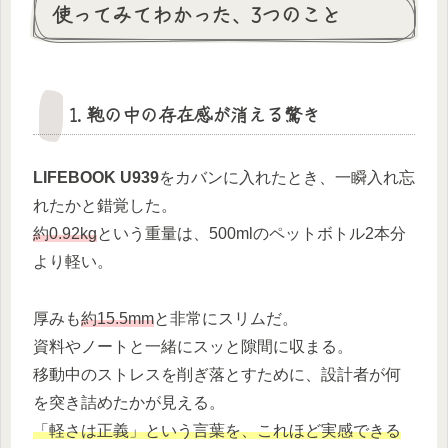
使ってみてわかった、3つのこと
1. 鞄の中の存在感が消える驚き
LIFEBOOK U939
をカバンに入れたとき、一瞬入れ忘
れたかと錯覚した。
約0.92kg
という重量は、500mlのペットボトル2本分
より軽い。
厚みも
約15.5mm
と非常にスリムだ。
資料やノートと一緒にスッと隙間に収まる。
移動中のストレスを削ぎ落とすために、設計者が何
を突き詰めたかが見える。
「軽さは正義」という言葉を、これほど実感できる