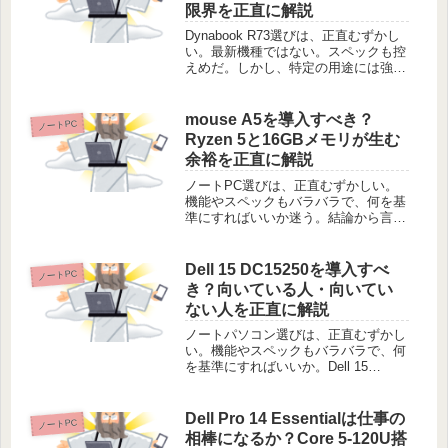
限界を正直に解説
Dynabook R73選びは、正直むずかし
い。最新機種ではない。スペックも控
えめだ。しかし、特定の用途には強い
味方になる。書類作成やメール。これ
らが中心なら、検討の余地はある。一
方で、動画編集などには向かない。こ
mouse A5を導入すべき？
ノートPC
の機体が「あなたの道具」に...
Ryzen 5と16GBメモリが生む
余裕を正直に解説
ノートPC選びは、正直むずかしい。
機能やスペックもバラバラで、何を基
準にすればいいか迷う。結論から言
う。mouse A5が気になっているな
ら、選んで損はない。ただし、用途が
ビジネスや事務作業である場合に限
Dell 15 DC15250を導入すべ
ノートPC
る。15.6インチの大きな画面と、R...
き？向いている人・向いてい
ない人を正直に解説
ノートパソコン選びは、正直むずかし
い。機能やスペックもバラバラで、何
を基準にすればいいか。Dell 15
DC15250は、実務に必要な要素を整理
した一台だ。特に複数のアプリを同時
に動かす場面で、この構成は活きる。
Dell Pro 14 Essentialは仕事の
ノートPC
16GBのメモリが、作業中...
相棒になるか？Core 5-120U搭