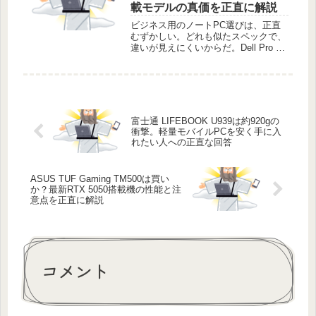
載モデルの真価を正直に解説
ビジネス用のノートPC選びは、正直
むずかしい。どれも似たスペックで、
違いが見えにくいからだ。Dell Pro 14
Essentialは、実務に特化した一台だ。
最新のプロセッサと十分なメモリを積
んでいる。無駄な機能を削ぎ、安定し
た動作を追求...
富士通 LIFEBOOK U939は約920gの
衝撃。軽量モバイルPCを安く手に入
れたい人への正直な回答
ASUS TUF Gaming TM500は買い
か？最新RTX 5050搭載機の性能と注
意点を正直に解説
コメント