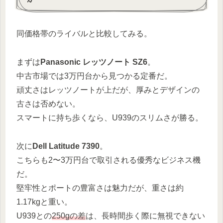
同価格帯のライバルと比較してみる。
まずは
Panasonic レッツノート SZ6
。
中古市場では3万円台から見つかる定番だ。
頑丈さはレッツノートが上だが、厚みとデザインの
古さは否めない。
スマートに持ち歩くなら、U939のスリムさが勝る。
次に
Dell Latitude 7390
。
こちらも2〜3万円台で取引される優秀なビジネス機
だ。
堅牢性とポートの豊富さは魅力だが、重さは約
1.17kgと重い。
U939との
250gの差
は、長時間歩く際に無視できない